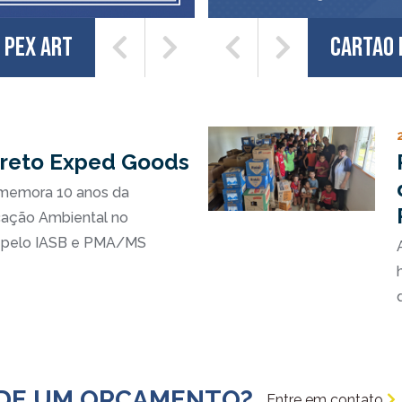
Pex Art
Cartao 
ivreto Exped Goods
memora 10 anos da
ação Ambiental no
do pelo IASB e PMA/MS
 DE UM ORÇAMENTO?
Entre em contato