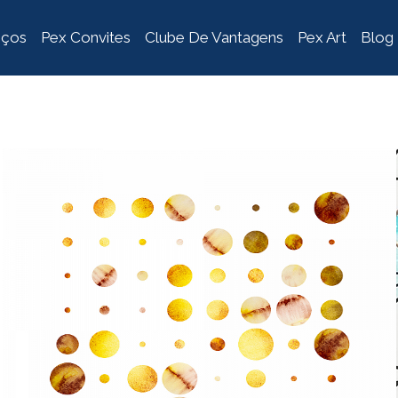
iços
Pex Convites
Clube De Vantagens
Pex Art
Blog