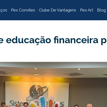
iços
Pex Convites
Clube De Vantagens
Pex Art
Blog
e educação financeira 