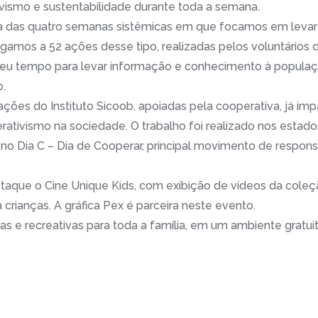
tivismo e sustentabilidade durante toda a semana.
das quatro semanas sistêmicas em que focamos em levar e
amos a 52 ações desse tipo, realizadas pelos voluntários do
u tempo para levar informação e conhecimento à população
lo.
ções do Instituto Sicoob, apoiadas pela cooperativa, já im
ativismo na sociedade. O trabalho foi realizado nos estad
 Dia C – Dia de Cooperar, principal movimento de responsa
que o Cine Unique Kids, com exibição de vídeos da coleçã
crianças. A gráfica Pex é parceira neste evento.
as e recreativas para toda a família, em um ambiente gratu