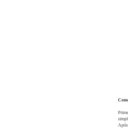
Como 
Prime
simpl
Após 