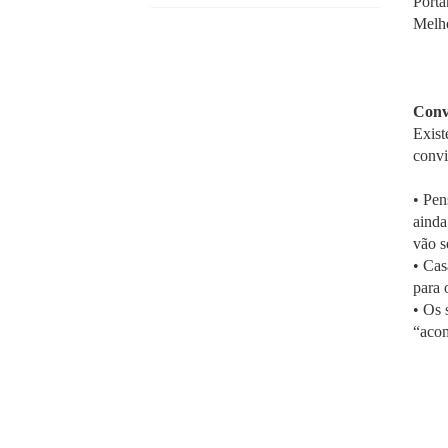
Porta
Melho
Conv
Exist
convi
•
Pen
ainda
vão s
•
Cas
para 
•
Os 
“acom