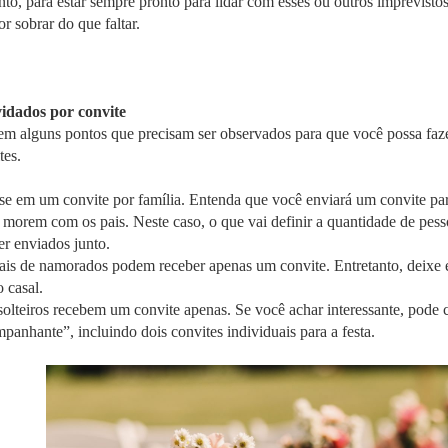
nto, para estar sempre pronto para lidar com esses ou outros imprevisto
r sobrar do que faltar.
idados por convite
em alguns pontos que precisam ser observados para que você possa faze
tes.
se em um convite por família. Entenda que você enviará um convite para
 morem com os pais. Neste caso, o que vai definir a quantidade de pess
er enviados junto.
ais de namorados podem receber apenas um convite. Entretanto, deixe 
o casal.
solteiros recebem um convite apenas. Se você achar interessante, pode
panhante”, incluindo dois convites individuais para a festa.