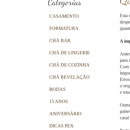
Qu
Categorias
Esta 
CASAMENTO
despe
FORMATURA
quant
CHÁ BAR
A im
CHÁ DE LINGERIE
Antes
para 
CHÁ DE COZINHA
Com f
impor
CHÁ REVELAÇÃO
Erros
o res
BODAS
e tot
15 ANOS
Outra
paíse
ANIVERSÁRIO
casal
DICAS PEX