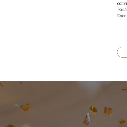
convi
Então
Exemp