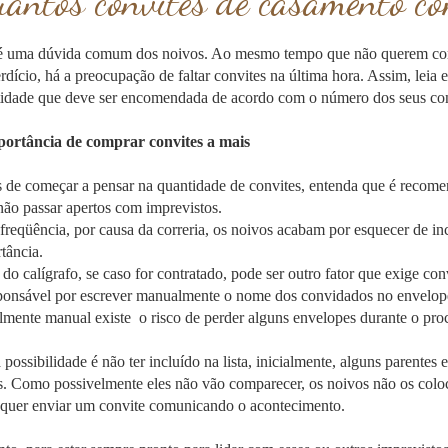
antos convites de casamento c
é uma dúvida comum dos noivos. Ao mesmo tempo que não querem com
rdício, há a preocupação de faltar convites na última hora. Assim, leia 
idade que deve ser encomendada de acordo com o número dos seus co
portância de comprar convites a mais
 de começar a pensar na quantidade de convites, entenda que é recom
não passar apertos com imprevistos.
reqüência, por causa da correria, os noivos acabam por esquecer de inc
tância.
 do calígrafo, se caso for contratado, pode ser outro fator que exige conv
ponsável por escrever manualmente o nome dos convidados no envelope d
almente manual existe o risco de perder alguns envelopes durante o pro
 possibilidade é não ter incluído na lista, inicialmente, alguns parent
s. Como possivelmente eles não vão comparecer, os noivos não os coloc
 quer enviar um convite comunicando o acontecimento.