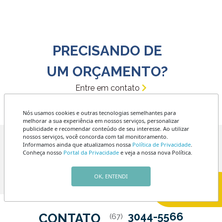
PRECISANDO DE
UM ORÇAMENTO?
Entre em contato
Nós usamos cookies e outras tecnologias semelhantes para
melhorar a sua experiência em nossos serviços, personalizar
publicidade e recomendar conteúdo de seu interesse. Ao utilizar
nossos serviços, você concorda com tal monitoramento.
Informamos ainda que atualizamos nossa
Política de Privacidade
.
Av. Mato Grosso, 1316
Conheça nosso
Portal da Privacidade
e veja a nossa nova Política.
ENDEREÇO
Esquina com a Rua Arthur
Jorge
OK, ENTENDI
3044-5566
CONTATO
(67)